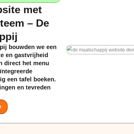
site met
steem – De
ppij
ppij bouwden we een
te en gastvrijheid
n direct het menu
eïntegreerde
g een tafel boeken.
ringen en tevreden
e