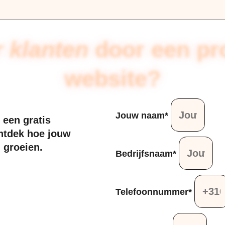
 klanten
door een pr
website?
Jouw naam*
een gratis
ntdek hoe jouw
n groeien.
Bedrijfsnaam*
Telefoonnummer*