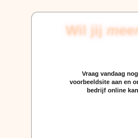
Wil jij
meer
Vraag vandaag nog 
voorbeeldsite aan en o
bedrijf online ka