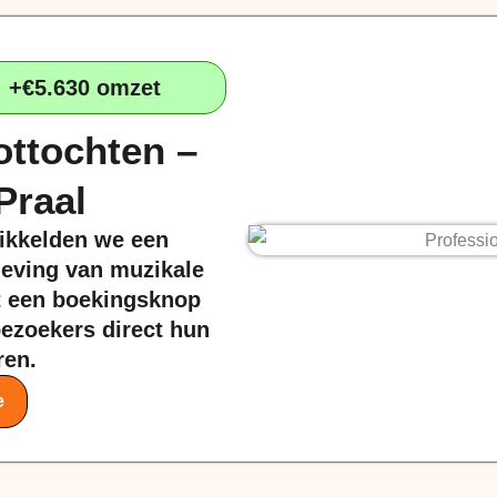
+€5.630 omzet
ottochten –
Praal
wikkelden we een
eleving van muzikale
t een boekingsknop
bezoekers direct hun
ren.
e