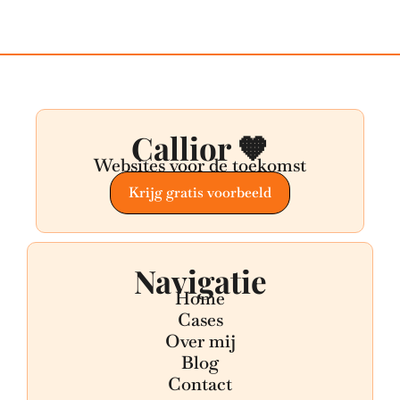
Callior 🧡
Websites voor de toekomst
Krijg gratis voorbeeld
Navigatie
Home
Cases
Over mij
Blog
Contact