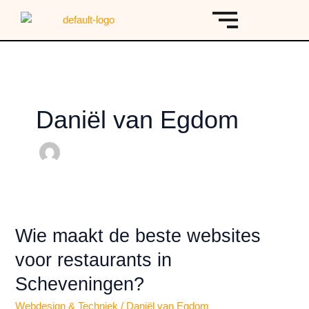
Ga
naar
de
inhoud
Daniël van Egdom
Wie
Wie maakt de beste websites
maakt
de
voor restaurants in
beste
Scheveningen?
websites
voor
Webdesign & Techniek
/
Daniël van Egdom