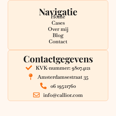
Navigatie
Home
Cases
Over mij
Blog
Contact
Contactgegevens
KVK-nummer: 98074121
Amsterdamsestraat 35
06 19521760
info@callior.com