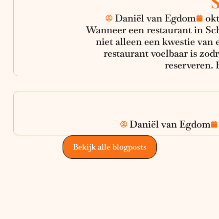
Daniël van Egdom
okt
Wanneer een restaurant in Sch
niet alleen een kwestie van 
restaurant voelbaar is zod
reserveren. E
Daniël van Egdom
Bekijk alle blogposts