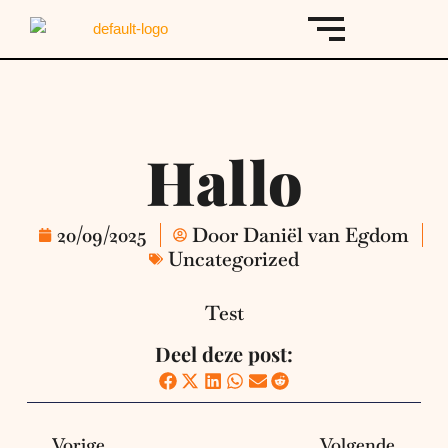
Ga
naar
de
inhoud
Hallo
20/09/2025
Door
Daniël van Egdom
Uncategorized
Test
Deel deze post:
Vorige
Volg
Vorige
Volgende